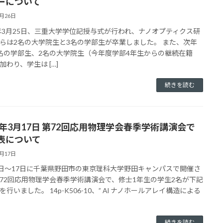
ーについて
3月26日
5年3月25日、三重大学学位記授与式が行われ、ナノオプティクス研
らは2名の大学院生と3名の学部生が卒業しました。 また、次年
名の学部生、2名の大学院生（今年度学部4年生からの継続在籍
加わり、学生は […]
続きを読む
25年3月17日 第72回応用物理学会春季学術講演会で
表について
3月17日
4日～17日に千葉県野田市の東京理科大学野田キャンパスで開催さ
72回応用物理学会春季学術講演会で、修士1年生の学生2名が下記
を行いました。 14p-K506-10、” Al ナノホールアレイ構造による
続きを読む