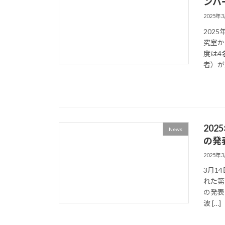
ンバ
2025年
202
究室か
度は4
者）が
20
News
の発
2025年
3月1
れた第
の発表
波 […]