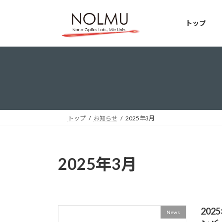
コ
ナ
ン
ビ
トップ
テ
ゲ
ン
ー
ツ
シ
へ
ョ
ス
ン
キ
に
ッ
移
プ
動
トップ
お知らせ
2025年3月
2025年3月
20
News